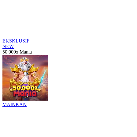
EKSKLUSIF
NEW
50.000x Mania
MAINKAN