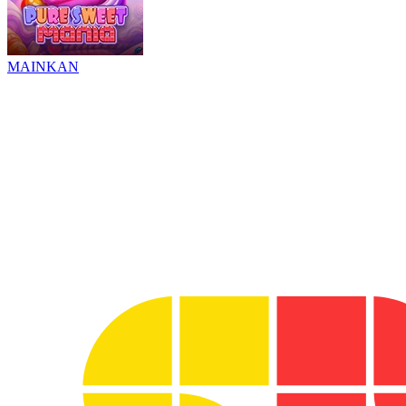
MAINKAN