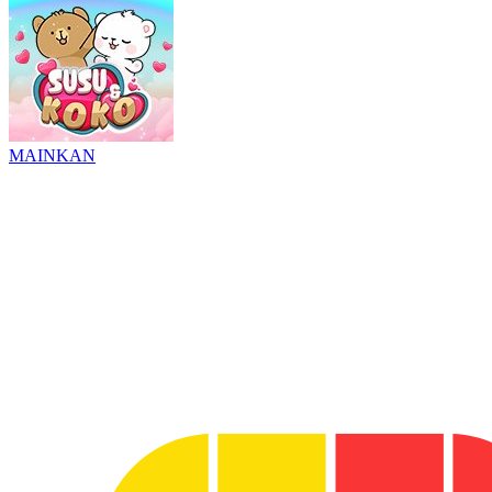
MAINKAN