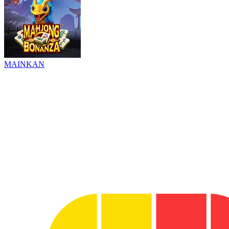
MAINKAN