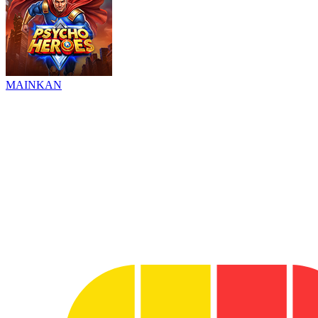
MAINKAN