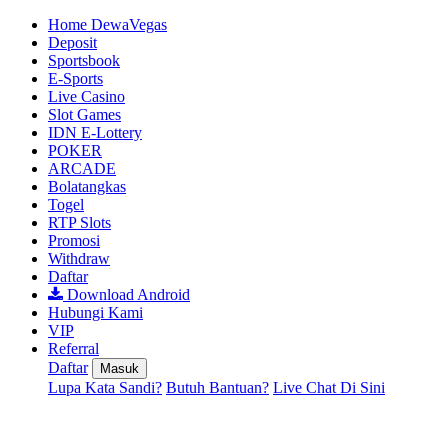
Home DewaVegas
Deposit
Sportsbook
E-Sports
Live Casino
Slot Games
IDN E-Lottery
POKER
ARCADE
Bolatangkas
Togel
RTP Slots
Promosi
Withdraw
Daftar
Download Android
Hubungi Kami
VIP
Referral
Daftar
Masuk
Lupa Kata Sandi?
Butuh Bantuan?
Live Chat Di Sini