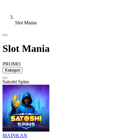
Slot Mania
Slot Mania
PROMO
Kategori
Satoshi Spins
MAINKAN