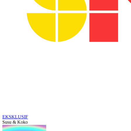
EKSKLUSIF
Susu & Koko