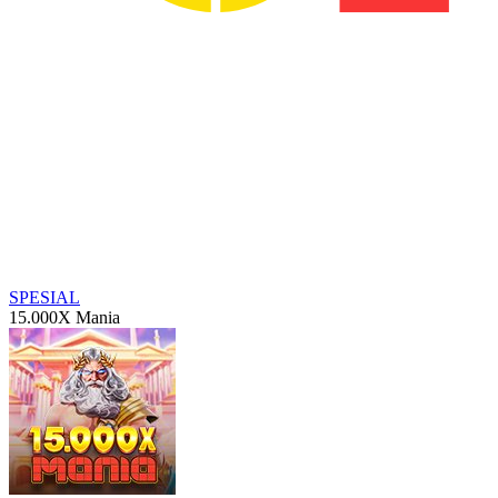
SPESIAL
15.000X Mania