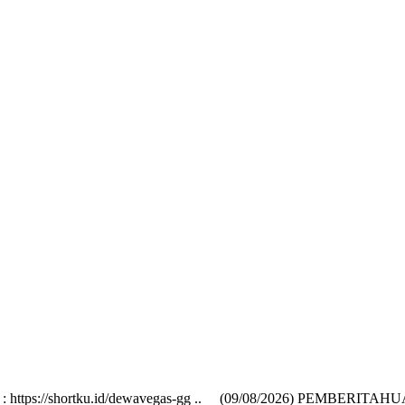
: https://shortku.id/dewavegas-gg ..
(09/08/2026)
PEMBERITAHUA