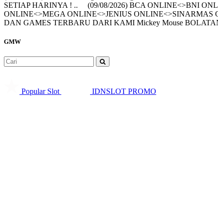
SETIAP HARINYA ! ..
(09/08/2026)
BCA ONLINE<>BNI ON
ONLINE<>MEGA ONLINE<>JENIUS ONLINE<>SINARMAS 
DAN GAMES TERBARU DARI KAMI Mickey Mouse BOLATA
GMW
Popular Slot
IDNSLOT
PROMO