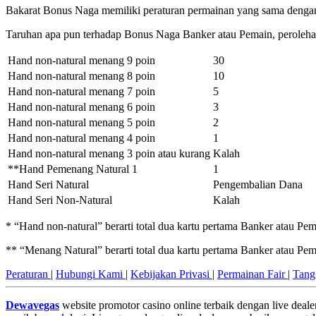
Bakarat Bonus Naga memiliki peraturan permainan yang sama dengan 
Taruhan apa pun terhadap Bonus Naga Banker atau Pemain, perolehan
Hand non-natural menang 9 poin
30
Hand non-natural menang 8 poin
10
Hand non-natural menang 7 poin
5
Hand non-natural menang 6 poin
3
Hand non-natural menang 5 poin
2
Hand non-natural menang 4 poin
1
Hand non-natural menang 3 poin atau kurang
Kalah
**Hand Pemenang Natural 1
1
Hand Seri Natural
Pengembalian Dana
Hand Seri Non-Natural
Kalah
* “Hand non-natural” berarti total dua kartu pertama Banker atau Pe
** “Menang Natural” berarti total dua kartu pertama Banker atau Pem
Peraturan
|
Hubungi Kami
|
Kebijakan Privasi
|
Permainan Fair
|
Tang
Dewavegas
website promotor casino online terbaik dengan live deal