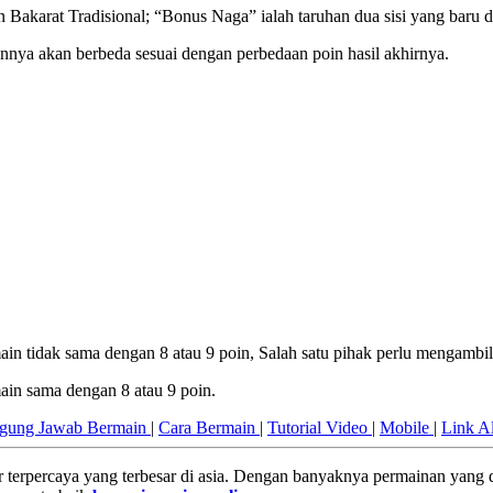
Bakarat Tradisional; “Bonus Naga” ialah taruhan dua sisi yang baru 
nya akan berbeda sesuai dengan perbedaan poin hasil akhirnya.
main tidak sama dengan 8 atau 9 poin, Salah satu pihak perlu mengambi
ain sama dengan 8 atau 9 poin.
gung Jawab Bermain
|
Cara Bermain
|
Tutorial Video
|
Mobile
|
Link Al
er terpercaya yang terbesar di asia. Dengan banyaknya permainan yang d