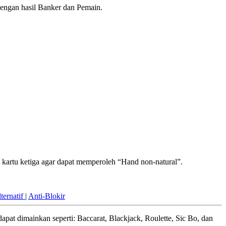
dengan hasil Banker dan Pemain.
l kartu ketiga agar dapat memperoleh “Hand non-natural”.
ternatif
|
Anti-Blokir
apat dimainkan seperti: Baccarat, Blackjack, Roulette, Sic Bo, dan