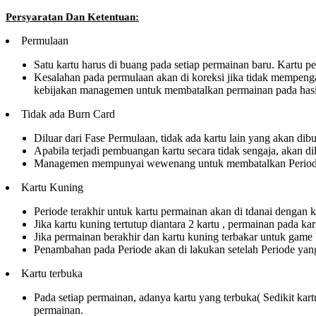
Persyaratan Dan Ketentuan:
Permulaan
Satu kartu harus di buang pada setiap permainan baru. Kartu p
Kesalahan pada permulaan akan di koreksi jika tidak mempengar
kebijakan managemen untuk membatalkan permainan pada hasi
Tidak ada Burn Card
Diluar dari Fase Permulaan, tidak ada kartu lain yang akan dib
Apabila terjadi pembuangan kartu secara tidak sengaja, akan dil
Managemen mempunyai wewenang untuk membatalkan Periode
Kartu Kuning
Periode terakhir untuk kartu permainan akan di tdanai dengan 
Jika kartu kuning tertutup diantara 2 kartu , permainan pada ka
Jika permainan berakhir dan kartu kuning terbakar untuk game 
Penambahan pada Periode akan di lakukan setelah Periode yang 
Kartu terbuka
Pada setiap permainan, adanya kartu yang terbuka( Sedikit
permainan.