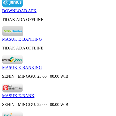
DOWNLOAD APK
TIDAK ADA OFFLINE
MASUK E-BANKING
TIDAK ADA OFFLINE
MASUK E-BANKING
SENIN - MINGGU: 23.00 - 00.00 WIB
MASUK E-BANK
SENIN - MINGGU: 22.00 - 00.00 WIB