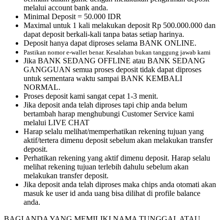
melalui account bank anda.
Minimal Deposit = 50.000 IDR
Maximal untuk 1 kali melakukan deposit Rp 500.000.000 dan
dapat deposit berkali-kali tanpa batas setiap harinya.
Deposit hanya dapat diproses selama BANK ONLINE.
Pastikan nomor e-wallet benar. Kesalahan bukan tanggung jawab kami
Jika BANK SEDANG OFFLINE atau BANK SEDANG
GANGGUAN semua proses deposit tidak dapat diproses
untuk sementara waktu sampai BANK KEMBALI
NORMAL.
Proses deposit kami sangat cepat 1-3 menit.
Jika deposit anda telah diproses tapi chip anda belum
bertambah harap menghubungi Customer Service kami
melalui LIVE CHAT
Harap selalu melihat/memperhatikan rekening tujuan yang
aktif/tertera dimenu deposit sebelum akan melakukan transfer
deposit.
Perhatikan rekening yang aktif dimenu deposit. Harap selalu
melihat rekening tujuan terlebih dahulu sebelum akan
melakukan transfer deposit.
Jika deposit anda telah diproses maka chips anda otomati akan
masuk ke user id anda uang bisa dilihat di profile balance
anda.
BAGI ANDA YANG MEMILIKI NAMA TUNGGAL ATAU